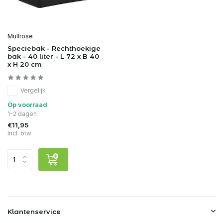
Mullrose
Speciebak - Rechthoekige
bak - 40 liter - L 72 x B 40
x H 20 cm
Vergelijk
Op voorraad
1-2 dagen
€11,95
Incl. btw
Klantenservice