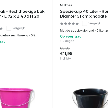
Mullrose
ak - Rechthoekige bak
Speciekuip 40 Liter - Ro
er - L 72 x B 40 x H 20
Diamter 51 cm x hoogte
Vergelijk
Vergelijk
Met de speciekuip rond 40 liter zw
iebak rechthoekig 40 li...
Op voorraad
1-2 dagen
aad
€8,95
€11,95
Incl. btw