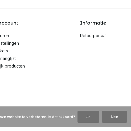
account
Informatie
reren
Retourportaal
stellingen
ckets
rlanglijst
ijk producten
nze website te verbeteren. Is dat akkoord?
Ja
Nee