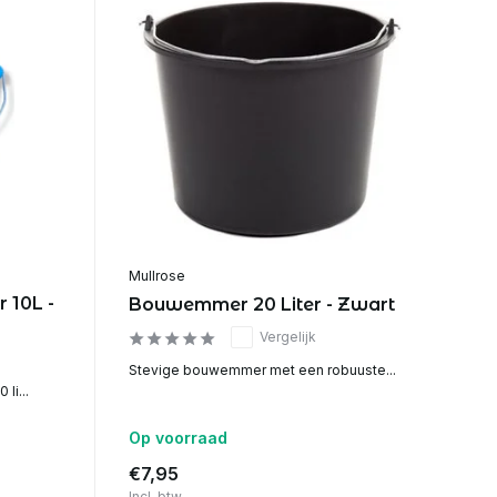
Mullrose
 10L -
Bouwemmer 20 Liter - Zwart
Vergelijk
Stevige bouwemmer met een robuuste...
li...
Op voorraad
€7,95
Incl. btw