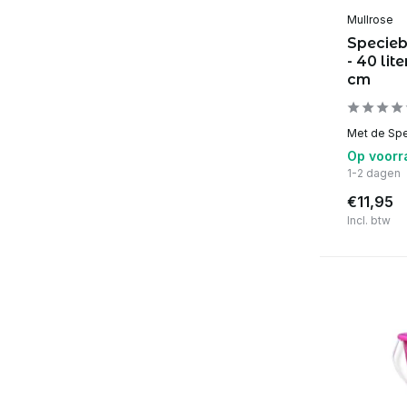
Mullrose
Specieb
- 40 lit
cm
Met de Spec
Op voorr
1-2 dagen
€11,95
Incl. btw