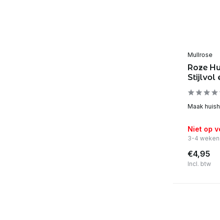
Mullrose
Roze Hu
Stijlvol
Maak huisho
Niet op 
3-4 weken
€4,95
Incl. btw