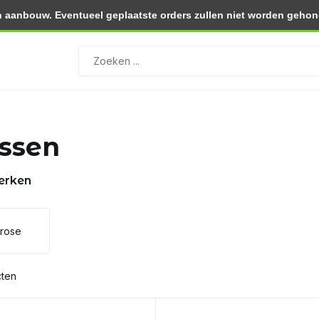
 aanbouw. Eventueel geplaatste orders zullen niet worden gehono
0.- (NL)
Retourneren binnen 30 dagen
ssen
erken
lrose
cten