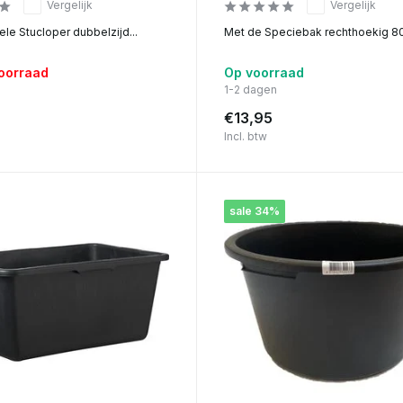
Vergelijk
Vergelijk
le Stucloper dubbelzijd...
Met de Speciebak rechthoekig 80 l
voorraad
Op voorraad
1-2 dagen
€13,95
Incl. btw
sale 34%