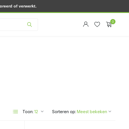
reerd of verwerkt.
Klantenservice
0
Account
Account
aanmaken
aanmaken
Toon:
Sorteren op: