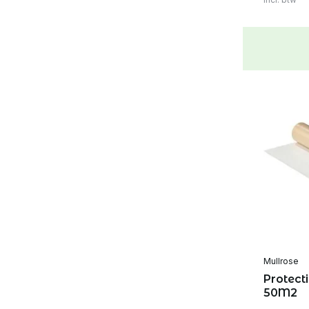
Mullrose
Protecti
50M2