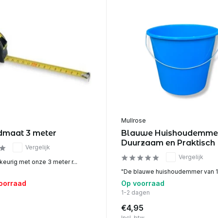
Mullrose
dmaat 3 meter
Blauwe Huishoudemmer
Duurzaam en Praktisch
Vergelijk
Vergelijk
eurig met onze 3 meter r...
"De blauwe huishoudemmer van 10 
voorraad
Op voorraad
1-2 dagen
€4,95
Incl. btw