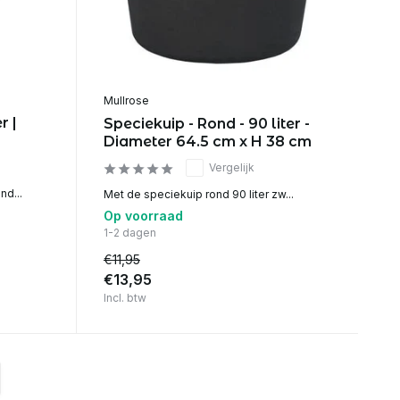
Mullrose
r |
Speciekuip - Rond - 90 liter -
Diameter 64.5 cm x H 38 cm
Vergelijk
nd...
Met de speciekuip rond 90 liter zw...
Op voorraad
1-2 dagen
€11,95
€13,95
Incl. btw