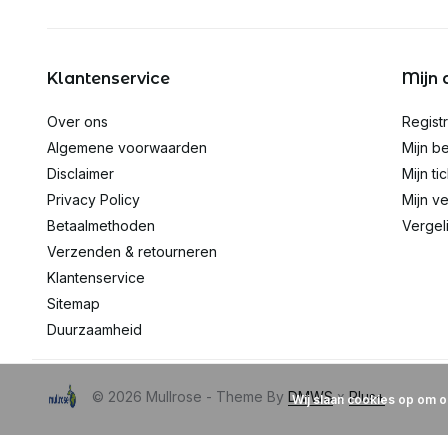
Klantenservice
Mijn 
Over ons
Regist
Algemene voorwaarden
Mijn be
Disclaimer
Mijn ti
Privacy Policy
Mijn ve
Betaalmethoden
Vergel
Verzenden & retourneren
Klantenservice
Sitemap
Duurzaamheid
© 2026 Mullrose - Theme By
DMWS
x
Plus+
Wij slaan cookies op om o