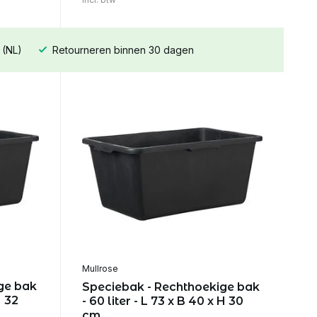
 (NL)
Retourneren binnen 30 dagen
Mullrose
ge bak
Speciebak - Rechthoekige bak
H 32
- 60 liter - L 73 x B 40 x H 30
cm