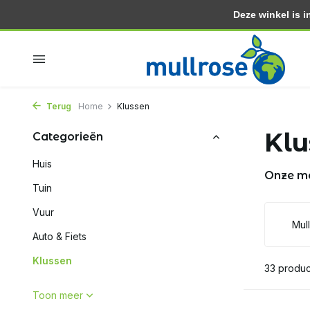
Deze winkel is in
Binnen 2 dagen in huis
Gratis thuisbezorgd vanaf 3
Terug
Home
Klussen
Klu
Categorieën
Huis
Onze m
Tuin
Vuur
Mul
Auto & Fiets
Klussen
33 produ
Toon meer