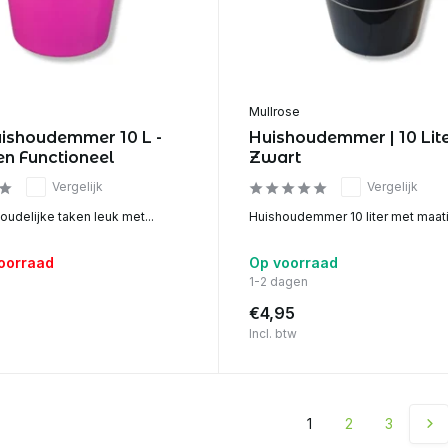
Mullrose
ishoudemmer 10 L -
Huishoudemmer | 10 Lite
 en Functioneel
Zwart
Vergelijk
Vergelijk
udelijke taken leuk met...
Huishoudemmer 10 liter met maati
voorraad
Op voorraad
1-2 dagen
€4,95
Incl. btw
1
2
3