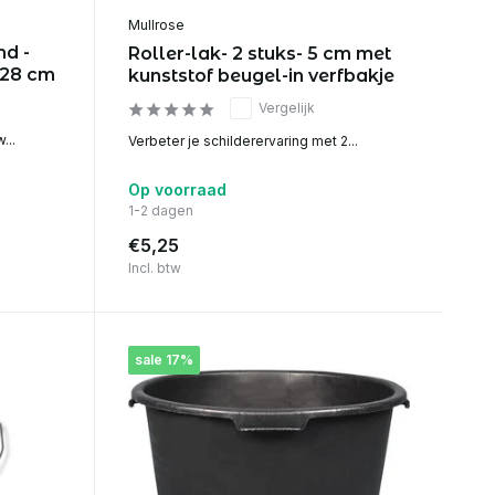
Mullrose
nd -
Roller-lak- 2 stuks- 5 cm met
 28 cm
kunststof beugel-in verfbakje
Vergelijk
...
Verbeter je schilderervaring met 2...
Op voorraad
1-2 dagen
€5,25
Incl. btw
sale 17%