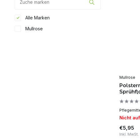
Alle Marken
Mullrose
Mullrose
Polsterr
Sprühfl
Pflegemitte
Nicht au
€5,95
Inkl. MwSt.