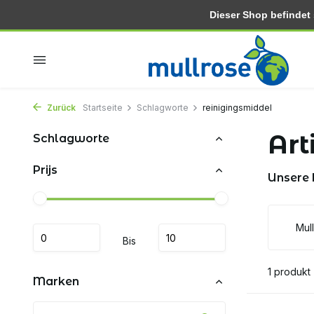
Dieser Shop befindet si
In 2-3 tagen zu hause
Kostenlose lieferung ab 30.-
Zurück
Startseite
Schlagworte
reinigingsmiddel
Art
Schlagworte
Prijs
Unsere
Mul
Bis
1 produkt
Marken