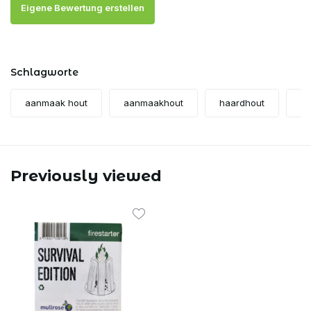
Eigene Bewertung erstellen
Schlagworte
aanmaak hout
aanmaakhout
haardhout
ho
Previously viewed