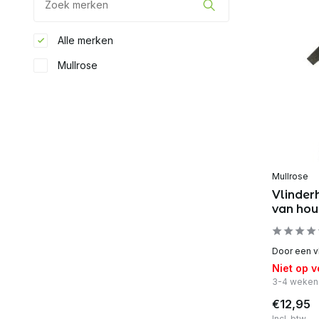
Alle merken
Mullrose
Mullrose
Vlinder
van hou
Door een vl
Niet op 
3-4 weken
€12,95
Incl. btw