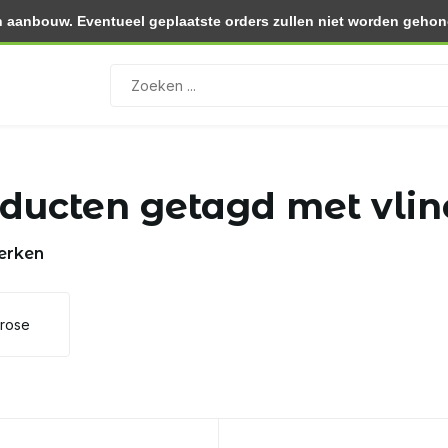
 aanbouw. Eventueel geplaatste orders zullen niet worden gehono
0.- (NL)
Retourneren binnen 30 dagen
ducten getagd met vlin
erken
lrose