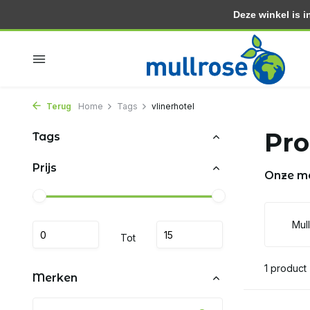
Deze winkel is in
Binnen 2 dagen in huis
Gratis thuisbezorgd vanaf 3
Terug
Home
Tags
vlinerhotel
Pro
Tags
Prijs
Onze m
Mul
Tot
1 product
Merken