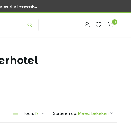
reerd of verwerkt.
Klantenservice
0
erhotel
Account
Account
aanmaken
aanmaken
Toon:
Sorteren op: