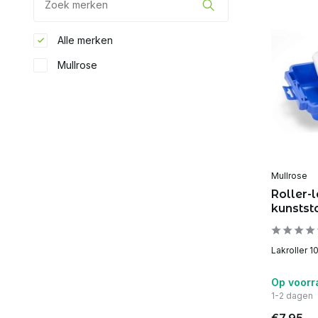
Alle merken
Mullrose
Mullrose
Roller-
kunststo
Lakroller 1
Op voorr
1-2 dagen