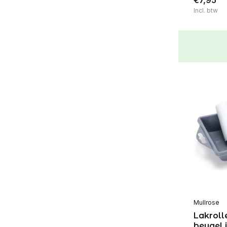
€7,95
Incl. btw
Mullrose
Lakroll
beugel 