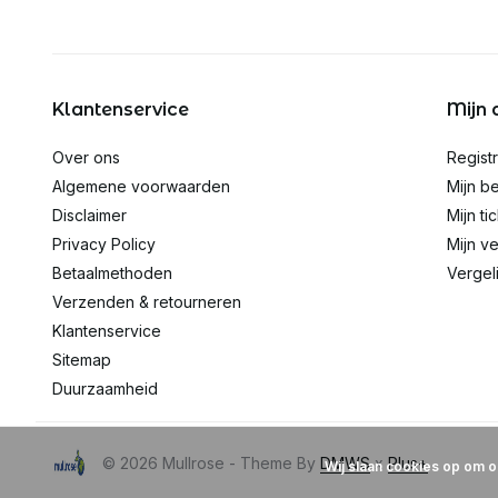
Klantenservice
Mijn 
Over ons
Regist
Algemene voorwaarden
Mijn be
Disclaimer
Mijn ti
Privacy Policy
Mijn ve
Betaalmethoden
Vergel
Verzenden & retourneren
Klantenservice
Sitemap
Duurzaamheid
© 2026 Mullrose - Theme By
DMWS
x
Plus+
Wij slaan cookies op om o