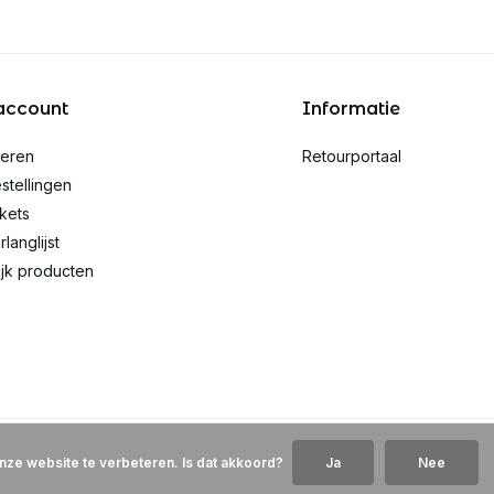
account
Informatie
reren
Retourportaal
stellingen
ckets
rlanglijst
ijk producten
nze website te verbeteren. Is dat akkoord?
Ja
Nee