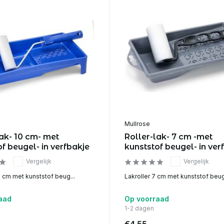
Mullrose
lak- 10 cm- met
Roller-lak- 7 cm -met
f beugel- in verfbakje
kunststof beugel- in ver
Vergelijk
Vergelijk
0 cm met kunststof beug...
Lakroller 7 cm met kunststof beug
aad
Op voorraad
1-2 dagen