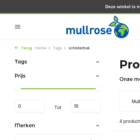
Deze winkel is in
dagen
Binnen 2 dagen in huis
Gratis thuisbezorgd vanaf 3
Terug
Home
Tags
schilderbak
Pro
Tags
Prijs
Onze m
Mul
Tot
4 produc
Merken