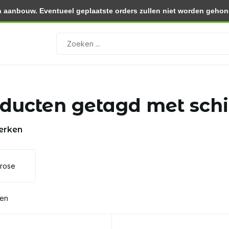
 aanbouw. Eventueel geplaatste orders zullen niet worden gehono
0.- (NL)
Retourneren binnen 30 dagen
Binnen 2 dagen in
ducten getagd met sch
erken
lrose
ten