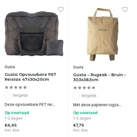
Gusta
Gusta
Gusta Opvouwbare PET
Gusta - Rugzak - Bruin -
Reistas 47x30x20cm
30,5x38,5cm
Vergelijk
Vergelijk
Deze opvouwbare PET rei...
Met deze papieren rugza...
Op voorraad
Op voorraad
1-2 dagen
1-2 dagen
€4,45
€7,75
Incl. btw
Incl. btw