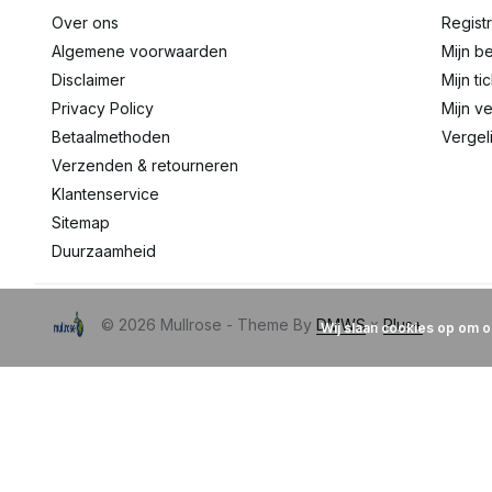
Over ons
Regist
Algemene voorwaarden
Mijn be
Disclaimer
Mijn ti
Privacy Policy
Mijn ve
Betaalmethoden
Vergel
Verzenden & retourneren
Klantenservice
Sitemap
Duurzaamheid
© 2026 Mullrose - Theme By
DMWS
x
Plus+
Wij slaan cookies op om o