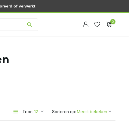
reerd of verwerkt.
Klantenservice
0
en
Account
Account
aanmaken
aanmaken
Toon:
Sorteren op: