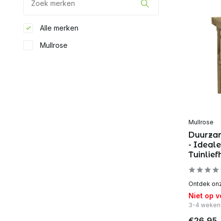
Alle merken
Mullrose
Mullrose
Duurza
- Ideal
Tuinlief
Ontdek onz
Niet op 
3-4 weken
€26,95