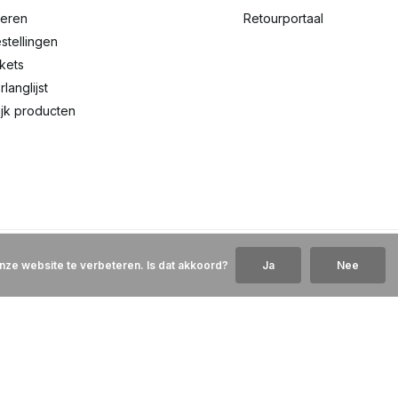
reren
Retourportaal
stellingen
ckets
rlanglijst
ijk producten
nze website te verbeteren. Is dat akkoord?
Ja
Nee