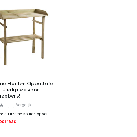
me Houten Oppottafel
e Werkplek voor
hebbers!
Vergelijk
e duurzame houten oppott...
voorraad