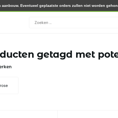
 aanbouw. Eventueel geplaatste orders zullen niet worden gehono
0.- (NL)
Retourneren binnen 30 dagen
ducten getagd met pot
erken
lrose