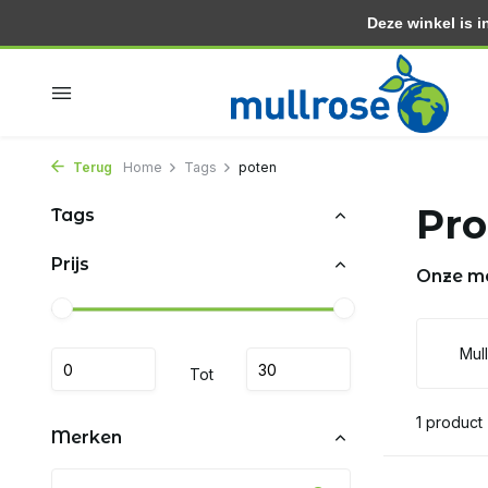
Deze winkel is in
Binnen 2 dagen in huis
Gratis thuisbezorgd vanaf 3
Terug
Home
Tags
poten
Pro
Tags
Prijs
Onze m
Mul
Tot
1 product
Merken