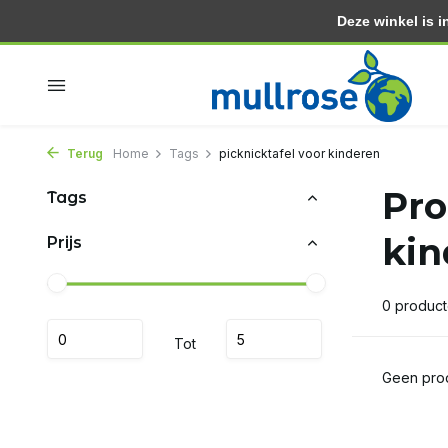
Deze winkel is in
Binnen 2 dagen in huis
Gratis thuisbezorgd vanaf 3
Terug
Home
Tags
picknicktafel voor kinderen
Pro
Tags
kin
Prijs
0 produc
Tot
Geen prod