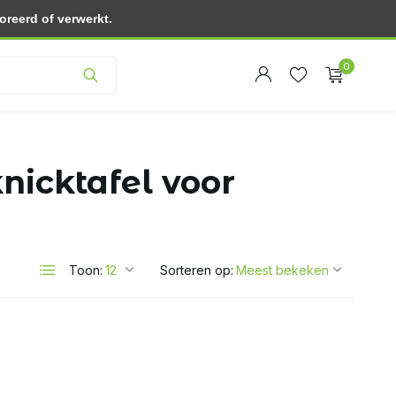
reerd of verwerkt.
Klantenservice
0
nicktafel voor
Account
Account
aanmaken
aanmaken
Toon:
Sorteren op: