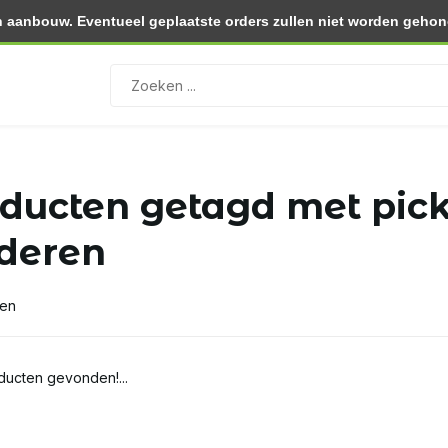
 aanbouw. Eventueel geplaatste orders zullen niet worden gehono
0.- (NL)
Retourneren binnen 30 dagen
ducten getagd met pick
deren
ten
ucten gevonden!...