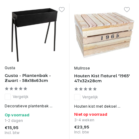
Gusta
Mullrose
Gusta - Plantenbak -
Houten Kist Naturel '1965'
Zwart - 58x18x63cm
47x32x28cm
Vergelijk
Vergelijk
Decoratieve plantenbak ...
Houten kist met deksel ...
Niet op voorraad
Op voorraad
3-4 weken
1-2 dagen
€23,95
€15,95
Incl. btw
Incl. btw