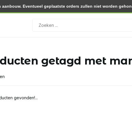
 aanbouw. Eventueel geplaatste orders zullen niet worden gehono
0.- (NL)
Retourneren binnen 30 dagen
ducten getagd met mand
ten
ucten gevonden!...