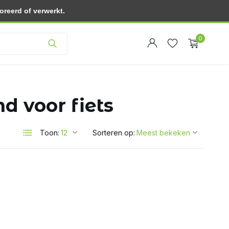
reerd of verwerkt.
Klantenservice
0
 voor fiets
Account
Toon:
Sorteren op:
Account
aanmaken
aanmaken