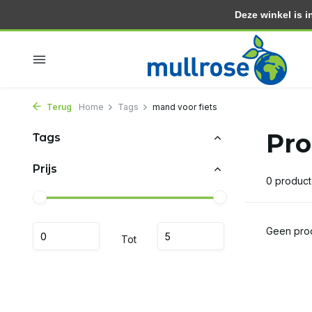
Deze winkel is in
Binnen 2 dagen in huis
Gratis thuisbezorgd vanaf 3
Terug
Home
Tags
mand voor fiets
Pro
Tags
Prijs
0 produc
Geen prod
Tot