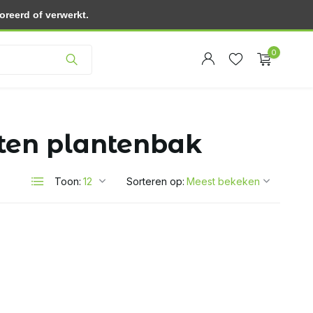
reerd of verwerkt.
Klantenservice
0
ten plantenbak
Account
Toon:
Sorteren op:
Account
aanmaken
aanmaken