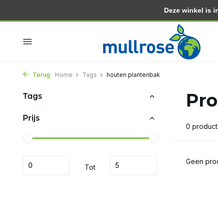
Deze winkel is in
Binnen 2 dagen in huis
Gratis thuisbezorgd vanaf 3
Terug
Home
Tags
houten plantenbak
Pro
Tags
Prijs
0 produc
Geen prod
Tot