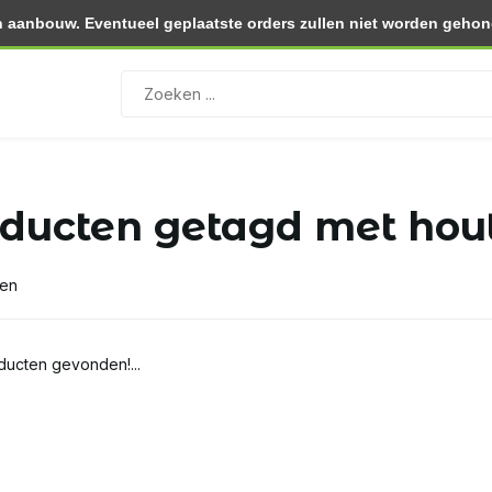
 aanbouw. Eventueel geplaatste orders zullen niet worden gehono
0.- (NL)
Retourneren binnen 30 dagen
ducten getagd met hou
ten
ucten gevonden!...