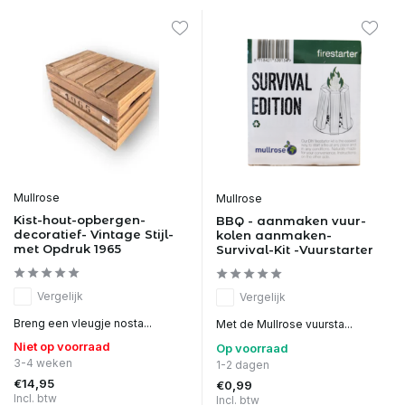
Mullrose
Mullrose
Kist-hout-opbergen-
BBQ - aanmaken vuur-
decoratief- Vintage Stijl-
kolen aanmaken-
met Opdruk 1965
Survival-Kit -Vuurstarter
Vergelijk
Vergelijk
Breng een vleugje nosta...
Met de Mullrose vuursta...
Niet op voorraad
Op voorraad
3-4 weken
1-2 dagen
€14,95
€0,99
Incl. btw
Incl. btw