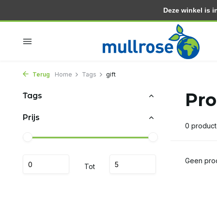
Deze winkel is in
Binnen 2 dagen in huis
Gratis thuisbezorgd vanaf 3
Terug
Home
Tags
gift
Pro
Tags
Prijs
0 produc
Geen prod
Tot