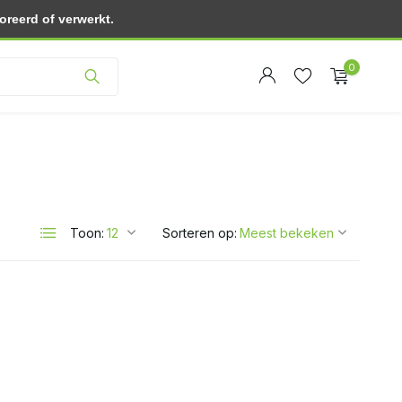
reerd of verwerkt.
Klantenservice
0
Account
Toon:
Sorteren op:
Account
aanmaken
aanmaken