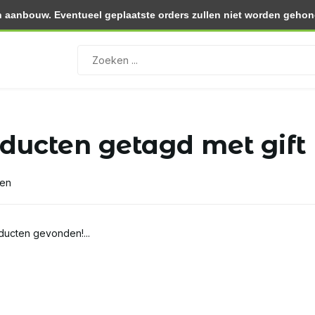
 aanbouw. Eventueel geplaatste orders zullen niet worden gehono
0.- (NL)
Retourneren binnen 30 dagen
ducten getagd met gift
ten
ucten gevonden!...