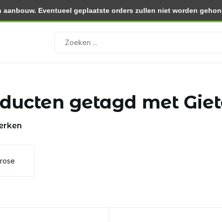
 aanbouw. Eventueel geplaatste orders zullen niet worden gehono
0.- (NL)
Retourneren binnen 30 dagen
ducten getagd met Gieter
erken
lrose