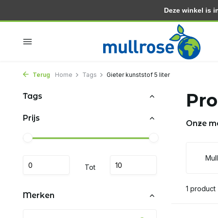
Deze winkel is in
Binnen 2 dagen in huis
Gratis thuisbezorgd vanaf 3
Terug
Home
Tags
Gieter kunststof 5 liter
Pro
Tags
Prijs
Onze m
Mul
Tot
1 product
Merken