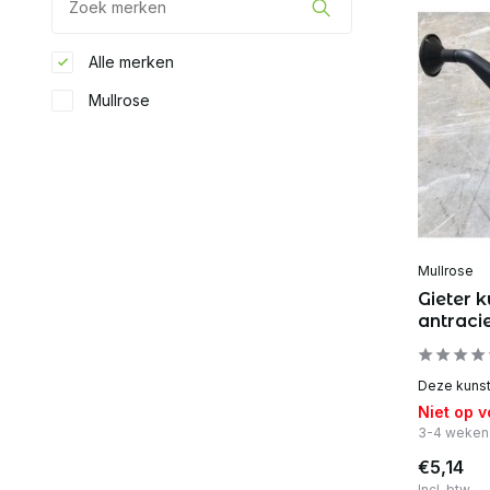
Alle merken
Mullrose
Mullrose
Gieter k
antraci
Deze kunsts
Niet op 
3-4 weken
€5,14
Incl. btw