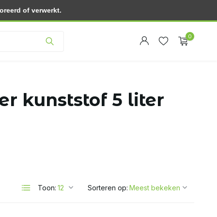
reerd of verwerkt.
Klantenservice
0
 kunststof 5 liter
Account
Account
aanmaken
aanmaken
Toon:
Sorteren op: