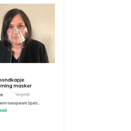
mondkapje
rming masker
Vergelijk
rm transparant Spats...
aad