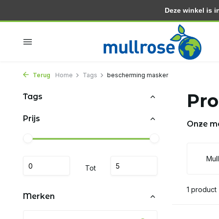
Deze winkel is in
Binnen 2 dagen in huis
Gratis thuisbezorgd vanaf 3
Terug
Home
Tags
bescherming masker
Pro
Tags
Prijs
Onze m
Mul
Tot
1 product
Merken