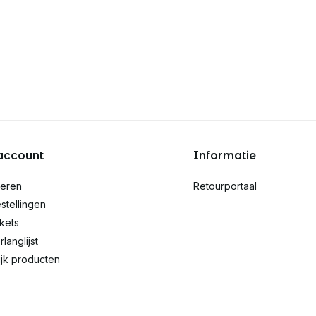
account
Informatie
reren
Retourportaal
stellingen
ckets
rlanglijst
ijk producten