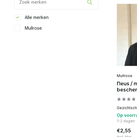
Alle merken
Mullrose
Mullrose
Neus / 
besche
Gezichtsche
Op voorr
1-2 dagen
€2,55
Incl. btw