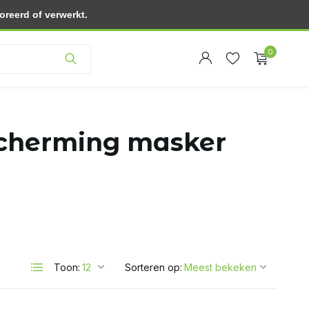
reerd of verwerkt.
Klantenservice
0
scherming masker
Account
Account
aanmaken
aanmaken
Toon:
Sorteren op: