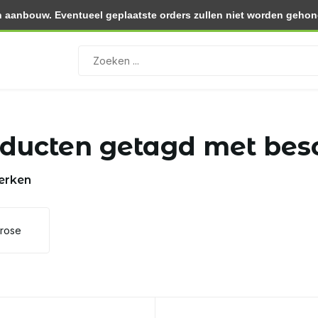
 aanbouw. Eventueel geplaatste orders zullen niet worden gehono
0.- (NL)
Retourneren binnen 30 dagen
ducten getagd met be
erken
lrose