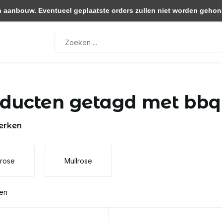
 aanbouw. Eventueel geplaatste orders zullen niet worden gehono
0.- (NL)
Retourneren binnen 30 dagen
ducten getagd met bbq
erken
lrose
Mullrose
ten