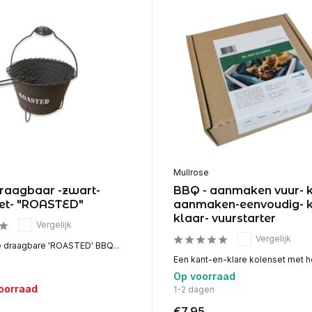
Mullrose
raagbaar -zwart-
BBQ - aanmaken vuur- 
et- "ROASTED"
aanmaken-eenvoudig- k
klaar- vuurstarter
Vergelijk
Vergelijk
 draagbare 'ROASTED' BBQ...
Een kant-en-klare kolenset met ho
Op voorraad
voorraad
1-2 dagen
€7,95