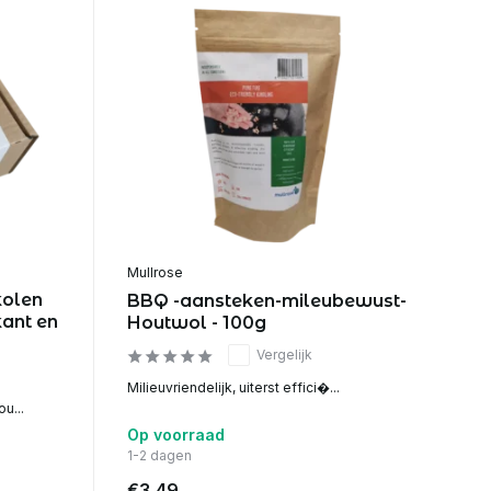
Mullrose
kolen
BBQ -aansteken-mileubewust-
ant en
Houtwol - 100g
Vergelijk
Milieuvriendelijk, uiterst effici�...
u...
Op voorraad
1-2 dagen
€3,49