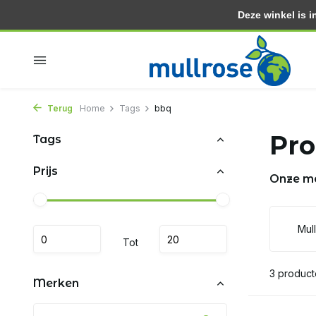
Deze winkel is in
Binnen 2 dagen in huis
Gratis thuisbezorgd vanaf 3
Terug
Home
Tags
bbq
Pro
Tags
Prijs
Onze m
Mul
Tot
3 produc
Merken