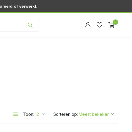
reerd of verwerkt.
Klantenservice
0
Account
Account
aanmaken
aanmaken
Toon:
Sorteren op: