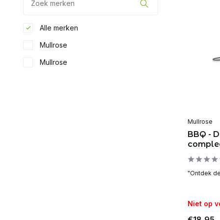
Alle merken
Mullrose
Mullrose
Mullrose
BBQ - D
comple
"Ontdek de
Niet op 
€18,95