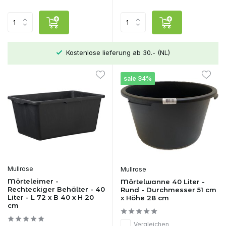
Kostenlose lieferung ab 30.- (NL)
sale 34%
Mullrose
Mullrose
Mörteleimer -
Mörtelwanne 40 Liter -
Rechteckiger Behälter - 40
Rund - Durchmesser 51 cm
Liter - L 72 x B 40 x H 20
x Höhe 28 cm
cm
Vergleichen