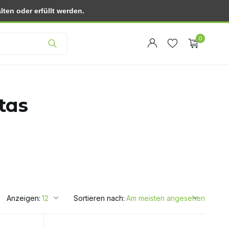
ten oder erfüllt werden.
Kundendienst
0
tas
Benutzerkonto
Benutzerkonto
anlegen
anlegen
Anzeigen:
Sortieren nach: