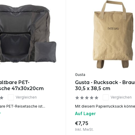
Gusta
altbare PET-
Gusta - Rucksack - Brau
asche 47x30x20cm
30,5 x 38,5 cm
Vergleichen
Vergleichen
are PET-Reisetasche ist...
Mit diesem Papierrucksack können
r
Auf Lager
€7,75
Inkl. MwSt.