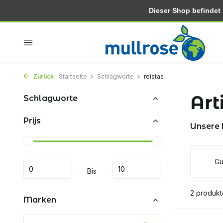
Dieser Shop befindet si
In 2-3 tagen zu hause
Kostenlose lieferung ab 30.-
Zurück
Startseite
Schlagworte
reistas
Art
Schlagworte
Prijs
Unsere
Gu
Bis
2 produkt
Marken