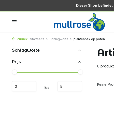
Dieser Shop befindet si
In 2-3 tagen zu hause
Kostenlose lieferung ab 30.-
Zurück
Startseite
Schlagworte
plantenbak op poten
Art
Schlagworte
Prijs
0 produk
Keine Pro
Bis