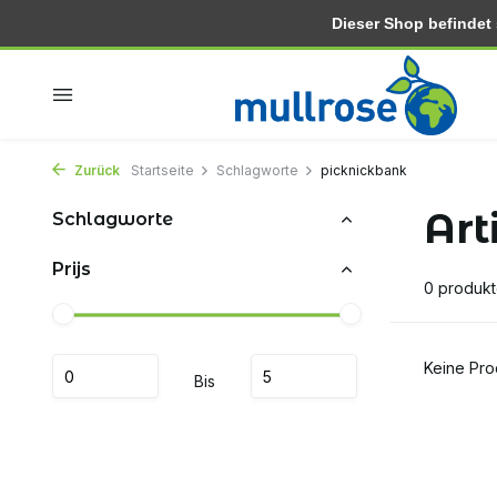
Dieser Shop befindet si
In 2-3 tagen zu hause
Kostenlose lieferung ab 30.-
Zurück
Startseite
Schlagworte
picknickbank
Art
Schlagworte
Prijs
0 produk
Keine Pro
Bis