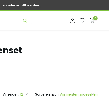
ten oder erfüllt werden.
Kundendienst
0
enset
Benutzerkonto
Benutzerkonto
anlegen
anlegen
Anzeigen:
Sortieren nach: