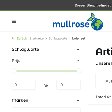
Dieser Shop befindet si
In 2-3 tagen zu hause
Kostenlose lieferung ab 30.-
Zurück
Startseite
Schlagworte
kolenset
Art
Schlagworte
Prijs
Unsere
Mul
Bis
1 produkt
Marken