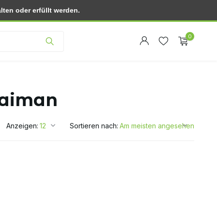
ten oder erfüllt werden.
Kundendienst
0
aaiman
Anzeigen:
Sortieren nach:
Benutzerkonto
Benutzerkonto
anlegen
anlegen