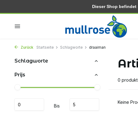
Dieser Shop befindet si
In 2-3 tagen zu hause
Kostenlose lieferung ab 30.-
Zurück
Startseite
Schlagworte
draaiman
Art
Schlagworte
Prijs
0 produk
Keine Pro
Bis