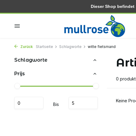
Dieser Shop befindet si
In 2-3 tagen zu hause
Kostenlose lieferung ab 30.-
Zurück
Startseite
Schlagworte
witte fietsmand
Art
Schlagworte
Prijs
0 produk
Keine Pro
Bis